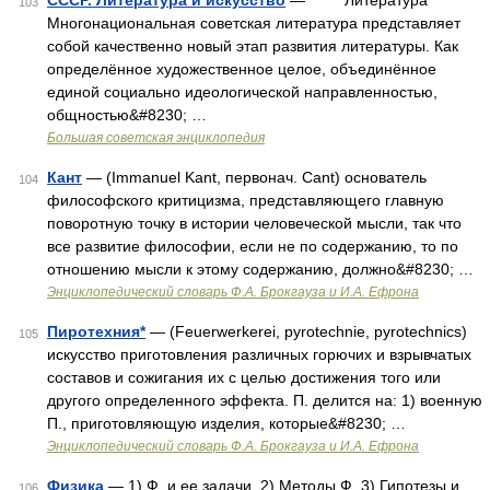
СССР. Литература и искусство
— Литература
103
Многонациональная советская литература представляет
собой качественно новый этап развития литературы. Как
определённое художественное целое, объединённое
единой социально идеологической направленностью,
общностью&#8230; …
Большая советская энциклопедия
Кант
— (Immanuel Kant, первонач. Cant) основатель
104
философского критицизма, представляющего главную
поворотную точку в истории человеческой мысли, так что
все развитие философии, если не по содержанию, то по
отношению мысли к этому содержанию, должно&#8230; …
Энциклопедический словарь Ф.А. Брокгауза и И.А. Ефрона
Пиротехния*
— (Feuerwerkerei, pyrotechnie, pyrotechnics)
105
искусство приготовления различных горючих и взрывчатых
составов и сожигания их с целью достижения того или
другого определенного эффекта. П. делится на: 1) военную
П., приготовляющую изделия, которые&#8230; …
Энциклопедический словарь Ф.А. Брокгауза и И.А. Ефрона
Физика
— 1) Ф. и ее задачи. 2) Методы Ф. 3) Гипотезы и
106