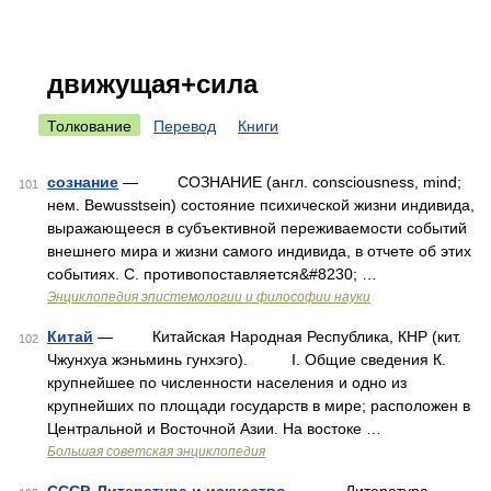
движущая+сила
Толкование
Перевод
Книги
сознание
— СОЗНАНИЕ (англ. consciousness, mind;
101
нем. Bewusstsein) состояние психической жизни индивида,
выражающееся в субъективной переживаемости событий
внешнего мира и жизни самого индивида, в отчете об этих
событиях. С. противопоставляется&#8230; …
Энциклопедия эпистемологии и философии науки
Китай
— Китайская Народная Республика, КНР (кит.
102
Чжунхуа жэньминь гунхэго). I. Общие сведения К.
крупнейшее по численности населения и одно из
крупнейших по площади государств в мире; расположен в
Центральной и Восточной Азии. На востоке …
Большая советская энциклопедия