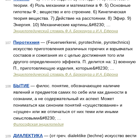
теории. 4) Роль механики и математики в Ф. 5) Основные
гипотезы Ф.; вещество и его строение. 6) Кинетическая
теория вещества. 7) Действие на расстоянии. 8) Эфир. 9)
Энергия. 10) Механические картины,&#8230; …
Энциклопедический словарь Ф.А. Брокгауза и И.А. Ефрона
Пиротехния
— (Feuerwerkerei, pyrotechnie, pyrotechnics)
107
искусство приготовления различных горючих и взрывчатых
составов и сожигания их с целью достижения того или
другого определенного эффекта. П. делится на: 1) военную
П., приготовляющую изделия, которые&#8230; …
Энциклопедический словарь Ф.А. Брокгауза и И.А. Ефрона
БЫТИЕ
— филос. понятие, обозначающее наличие
108
явлений и предметов самих по себе или как данности в
сознании, а не содержательный их аспект. Может
пониматься как синоним понятий «существование» и
«сущее» или же отличаться от них теми или иными
смысловыми&#8230; …
Философская энциклопедия
ДИАЛЕКТИКА
— (от греч. dialektike (techne) искусство вести
109