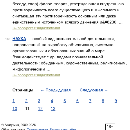
беседу, спор) филос. теория, утверждающая внутреннюю
противоречивость всего существующего и мыслимого и
считающая эту противоречивость основным или даже
единственным источником всякого движения и&#8230; …
Философская энциклопедия
НАУКА
— особый вид познавательной деятельности,
110
направленный на выработку объективных, системно
организованных и обоснованных знаний о мире.
Взаимодействует с др. видами познавательной
деятельности: обыденным, художественным, религиозным,
мифологическим …
Философская энциклопедия
Страницы
←
Предыдущая
Следующая
→
1
2
3
4
5
6
7
8
9
10
11
12
13
© Академик, 2000-2026
18+
Обратная связь:
Техподдержка
,
Реклама на сайте